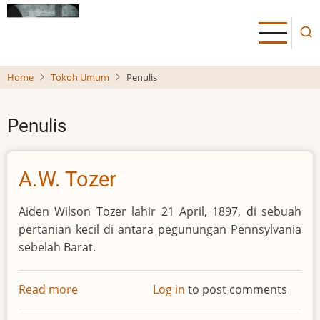
Murray
Antonio Vivaldi
Disusun oleh: R.S. Kurnia
Read more
about
Log in
to post comments
Antonio
Vivaldi
BOB PIERCE
Lahir 8 Oktober, 1914
Read more
about
Log in
to post comments