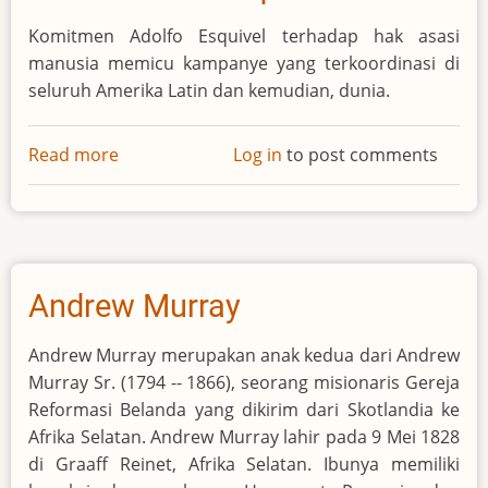
Dilahirkan di Skopje, Albania pada 26 Agustus 1910,
Bunda Teresa merupakan anak bungsu dari
pasangan Nikola dan Drane Bojaxhiu. Ia memiliki
dua saudara perempuan dan seorang saudara
lelaki. Ketika dibaptis, ia diberi nama Agnes Gonxha.
Ia menerima
pelayanan
sakramen pertamanya
ketika berusia lima setengah tahun dan diteguhkan
pada bulan November 1916.
Read more
about
Log in
to post comments
Bunda
Teresa
Cecil Frances Alexander
Cecil Frances Alexander (dengan nama gadis Cecil