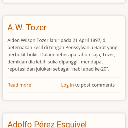
BOB
PIERCE
Bunda Teresa
"By blood, I am Albanian. By
citizenship, an Indian. By faith,
I am a Catholic nun. As to my
calling, I belong to the world.
As to my heart, I belong
entirely to the Heart of Jesus."
Itulah yang dikatakan oleh salah seorang tokoh
kemanusiaan yang dipenuhi oleh cinta kasih. Bunda
Teresa, seorang yang memberi hatinya untuk
melayani di tengah-tengah masyarakat miskin di
India.