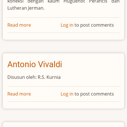
Frances Humphreys) adalah putri dari pasangan
Elizabeth Reed dan John Humphreys, mantan Mayor
Norfolk di Miltown House, T
Read more
about
Log in
to post comments
Cecil
Frances
Alexander
Charles Dickens
Beberapa novelnya tanpa ampun mencerca orang
Kristen. Namun penulis Victorian besar ini juga
menulis kisah yang hormat mengenai kehidupan
Yesus.
Read more
about
Log in
to post comments