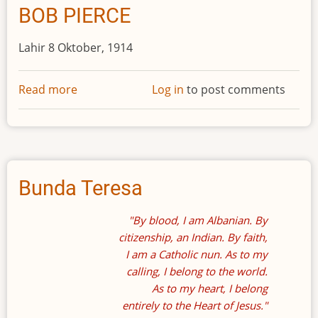
Charles
Dickens
Charles Haddon Spurgeon
"Tentunya itu suatu kekeliruan."
Itulah yang dipikirkan Charles Spurgeon ketika
diminta berkhotbah di Kapel New Park Street,
London. Tempat itu adalah gereja yang bergengsi,
dengan bangunan tua yang indah. Saat itu,
Spurgeon baru berumur 19 tahun. Namun, sama
sekali tidak ada kekeliruan, karena setelah Spurgeon
bicara, ia diundang untuk menjadi pendeta gereja
tersebut. Ia memegang jabatan itu selama hampir 4