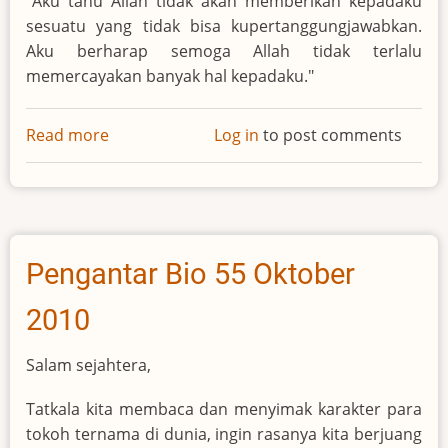
"Aku tahu Allah tidak akan memberikan kepadaku
Tsunami
sesuatu yang tidak bisa kupertanggungjawabkan.
Aku berharap semoga Allah tidak terlalu
memercayakan banyak hal kepadaku."
Read more
about
Log in
to post comments
Bunda
Teresa
-
-
Biarawati
Pengantar Bio 55 Oktober
2010
Salam sejahtera,
Tatkala kita membaca dan menyimak karakter para
tokoh ternama di dunia, ingin rasanya kita berjuang