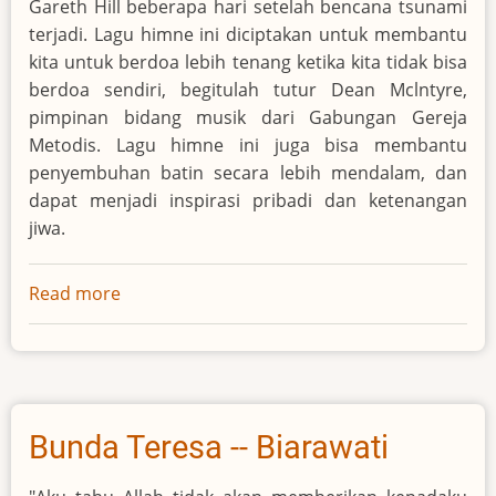
Gareth Hill beberapa hari setelah bencana tsunami
terjadi. Lagu himne ini diciptakan untuk membantu
kita untuk berdoa lebih tenang ketika kita tidak bisa
berdoa sendiri, begitulah tutur Dean Mclntyre,
pimpinan bidang musik dari Gabungan Gereja
Metodis. Lagu himne ini juga bisa membantu
penyembuhan batin secara lebih mendalam, dan
dapat menjadi inspirasi pribadi dan ketenangan
jiwa.
Read more
about
Lagu
Himne
yang
Diciptakan
Untuk
Bunda Teresa -- Biarawati
Para
Korban