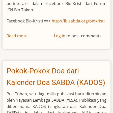
berinteraksi dalam Facebook Bio-Kristi dan Forum
ICN Bio Tokoh.
Facebook Bio-Kristi ==>
http://fb.sabda.org/biokristi
Read more
about
Log in
to post comments
Trivia
Asyik
Fb
Bio-
Kristi
Pokok-Pokok Doa dari
Kalender Doa SABDA (KADOS)
Puji Tuhan, satu lagi milis publikasi baru diterbitkan
oleh Yayasan Lembaga SABDA (YLSA). Publikasi yang
diberi nama KADOS (singkatan dari Kalender Doa
SABDA) ini lahir dari kerinduan YLSA untuk