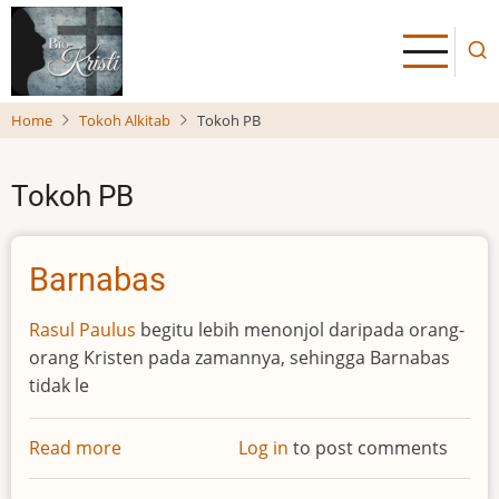
Skip
to
main
content
Home
Tokoh Alkitab
Tokoh PB
Tokoh PB
Barnabas
Rasul Paulus
begitu lebih menonjol daripada orang-
orang Kristen pada zamannya, sehingga Barnabas
tidak le
Read more
about
Log in
to post comments
Barnabas