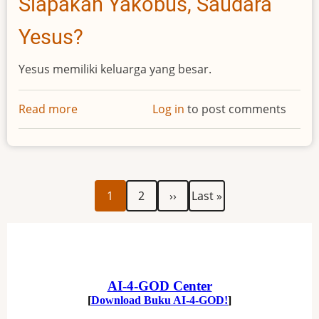
Siapakah Yakobus, Saudara
Yesus?
Yesus memiliki keluarga yang besar.
Read more
about
Log in
to post comments
Siapakah
Yakobus,
Saudara
Yesus?
Current
Page
Next
Last
Pagination
1
2
››
Last »
page
page
page