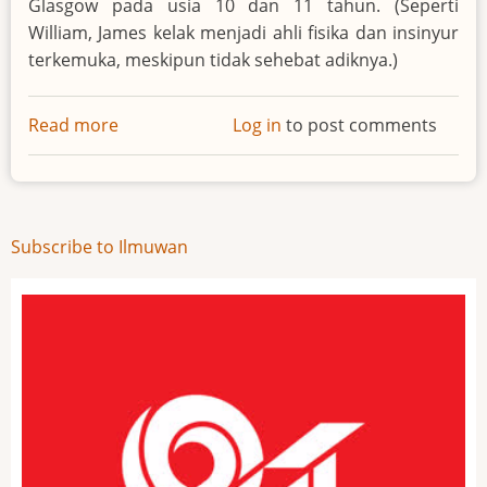
Glasgow pada usia 10 dan 11 tahun. (Seperti
William, James kelak menjadi ahli fisika dan insinyur
terkemuka, meskipun tidak sehebat adiknya.)
Read more
about
Log in
to post comments
William
Thomson
(Lord
Kelvin)
Subscribe to Ilmuwan