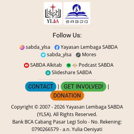
Follow Us:
sabda_ylsa
Yayasan Lembaga SABDA
sabda_ylsa
Mores
SABDA Alkitab
Podcast SABDA
Slideshare SABDA
CONTACT
|
GET INVOLVED!
|
DONATION
Copyright
© 2007 -
2026
Yayasan Lembaga SABDA
(YLSA).
All Rights Reserved.
Bank BCA Cabang Pasar Legi Solo - No. Rekening:
0790266579 - a.n. Yulia Oeniyati