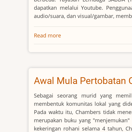
dapatkan melalui Youtube. Pengguna
audio/suara, dan visual/gambar, memb
Read more
about
Video
Berita
Natal
dari
Yayasan
Awal Mula Pertobatan
Lembaga
SABDA
Sebagai seorang murid yang memili
membentuk komunitas lokal yang dided
Pada waktu itu, Chambers tidak mene
merupakan buku yang "menjemukan" d
kekeringan rohani selama 4 tahun, 