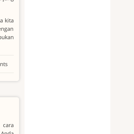
a kita
engan
pukan
nts
 cara
 Anda