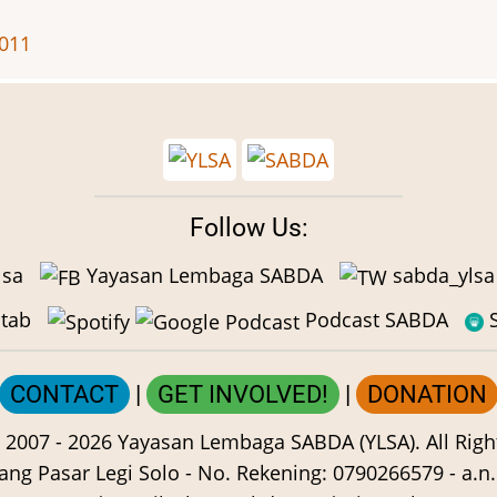
2011
Follow Us:
lsa
Yayasan Lembaga SABDA
sabda_ylsa
tab
Podcast SABDA
S
CONTACT
|
GET INVOLVED!
|
DONATION
 2007 -
2026
Yayasan Lembaga SABDA (YLSA).
All Righ
ng Pasar Legi Solo - No. Rekening: 0790266579 - a.n. 