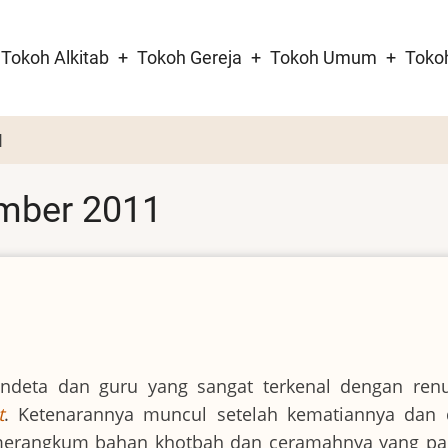
Tokoh Alkitab
Tokoh Gereja
Tokoh Umum
Toko
tion
1
ember 2011
ndeta dan guru yang sangat terkenal dengan ren
t
. Ketenarannya muncul setelah kematiannya dan 
g merangkum bahan khotbah dan ceramahnya yang pa