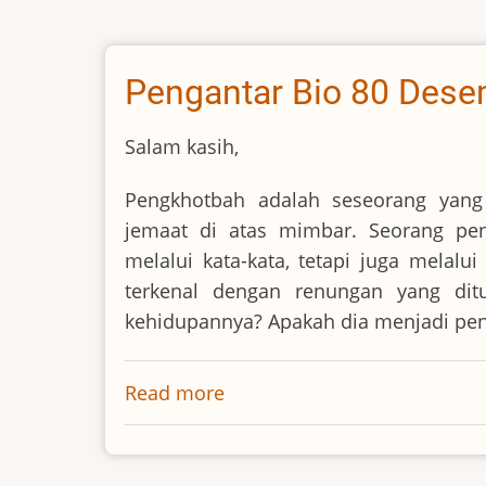
-
-
Ahli
Pengantar Bio 80 Des
Fisika
Salam kasih,
Pengkhotbah adalah seseorang yan
jemaat di atas mimbar. Seorang pe
melalui kata-kata, tetapi juga melalu
terkenal dengan renungan yang dit
kehidupannya? Apakah dia menjadi pe
Read more
about
Pengantar
Bio
80