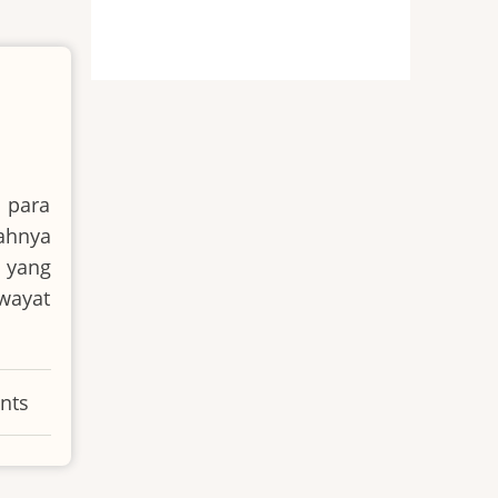
 para
ahnya
h yang
wayat
nts