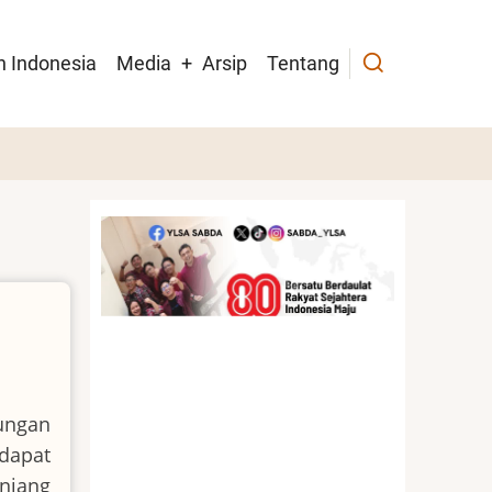
h Indonesia
Media
Arsip
Tentang
ungan
dapat
njang