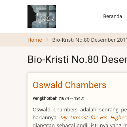
Skip
to
Main
Beranda
main
naviga
content
Home
Bio-Kristi No.80 Desember 201
Bio-Kristi No.80 Des
Oswald Chambers
Pengkhotbah (1874 -- 1917)
Oswald Chambers adalah seorang pe
hariannya,
My Utmost for His Highes
dianggap sebagai andil istrinya yan