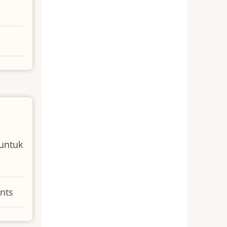
untuk
nts