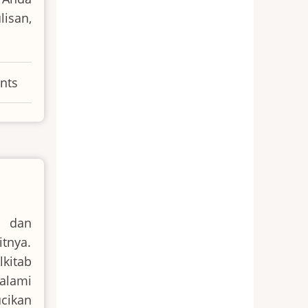
isan,
nts
r dan
tnya.
kitab
alami
cikan