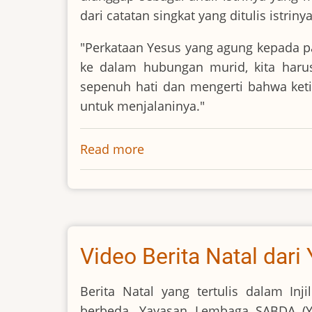
dari catatan singkat yang ditulis istrin
"Perkataan Yesus yang agung kepada pa
ke dalam hubungan murid, kita haru
sepenuh hati dan mengerti bahwa ket
untuk menjalaninya."
Read more
about
Oswald
Chambers
Video Berita Natal da
Berita Natal yang tertulis dalam In
berbeda. Yayasan Lembaga SABDA (Y