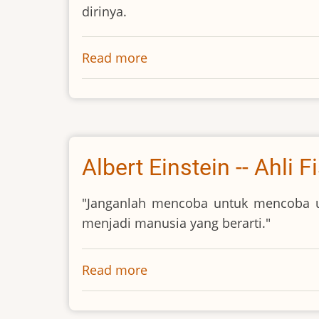
dirinya.
Read more
about
Awal
Mula
Pertobatan
Oswald
Chambers
Albert Einstein -- Ahli F
"Janganlah mencoba untuk mencoba un
menjadi manusia yang berarti."
Read more
about
Albert
Einstein