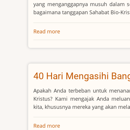
yang menganggapnya musuh dalam seli
bagaimana tanggapan Sahabat Bio-Kristi
Read more
about
Apa
Kata
Mereka
Tentang
Amir
40 Hari Mengasihi Ban
Syarifuddin?
Apakah Anda terbeban untuk menana
Kristus? Kami mengajak Anda meluan
kita, khususnya mereka yang akan mel
Read more
about