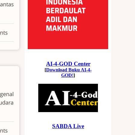
antas
nts
genal
udara
nts