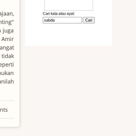
ajaan,
ting"
a juga
, Amir
mangat
tidak
perti
mukan
anilah
nts