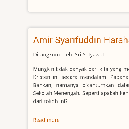
40
Hari
Mengasihi
Bangsa
dalam
Amir Syarifuddin Hara
Doa
Dirangkum oleh: Sri Setyawati
Mungkin tidak banyak dari kita yang 
Kristen ini secara mendalam. Padaha
Bahkan, namanya dicantumkan dalam
Sekolah Menengah. Seperti apakah kehidu
dari tokoh ini?
Read more
about
Amir