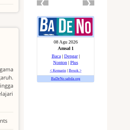
agama
aruh.
ingga
lajari
nts