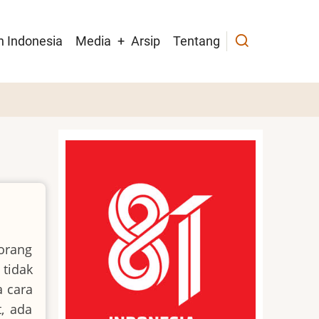
h Indonesia
Media
Arsip
Tentang
orang
tidak
a cara
, ada