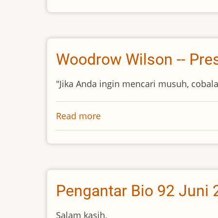
Syarifuddin
Harahap
Woodrow Wilson -- Pre
"Jika Anda ingin mencari musuh, coba
Read more
about
Woodrow
Wilson
-
-
Presiden
Pengantar Bio 92 Juni
Salam kasih,