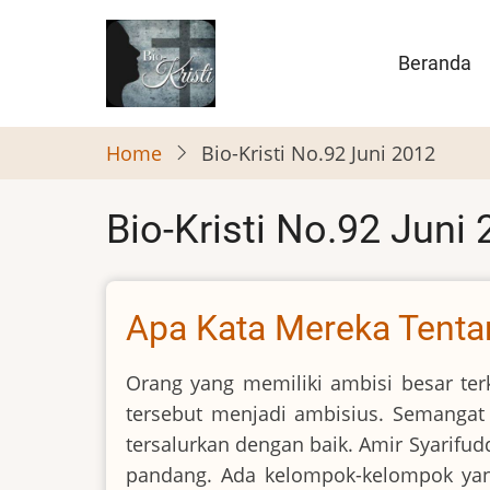
Skip
to
Main
Beranda
main
naviga
content
Home
Bio-Kristi No.92 Juni 2012
Bio-Kristi No.92 Juni
Apa Kata Mereka Tenta
Orang yang memiliki ambisi besar te
tersebut menjadi ambisius. Semangat
tersalurkan dengan baik. Amir Syarifu
pandang. Ada kelompok-kelompok yan