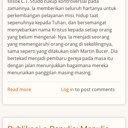
sosok C.T. Studd cukup kontroversial pada
zamannya. Ia memberikan seluruh hartanya untuk
perkembangan pelayanan misi, hidup taat
sepenuhnya kepada Tuhan, dan bersemangat
menyebarkan nama Kristus kepada setiap orang
yang belum mengenal- Nya. Ia menjadi seorang
yang memengaruhi orang-orang di sekelilingnya,
sama seperti yang dilakukan oleh Martin Bucer. Dia
bertekad menjadi pembaru gereja pada masa itu
dengan jalan menunjukkan bagaimana mereka
menunaikan panggilan masing-masing.
Read more
about
Log in
to post comments
Pengantar
Bio
46
Februari
2010