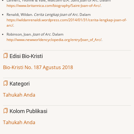
Lanhers, Yvonne & Vale, Malcolm G.A.
Saint Joan of Arc
. Dalam
https://www.britannica.com/biography/Saint-Joan-of-Arc/
.
Renaldi, Wildan.
Cerita Lengkap Joan of Arc
. Dalam
https://wildanrenaldi.wordpress.com/2014/01/31/cerita-lengkap-joan-of-
arc/
.
Robinson, Joan.
Joan of Arc
. Dalam
http://www.newworldencyclopedia.org/entry/Joan_of_Arc/
.
Edisi Bio-Kristi
Bio-Kristi No. 187 Agustus 2018
Kategori
Tahukah Anda
Kolom Publikasi
Tahukah Anda