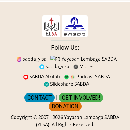
Follow Us:
sabda_ylsa
Yayasan Lembaga SABDA
sabda_ylsa
Mores
SABDA Alkitab
Podcast SABDA
Slideshare SABDA
CONTACT
|
GET INVOLVED!
|
DONATION
Copyright
© 2007 -
2026
Yayasan Lembaga SABDA
(YLSA).
All Rights Reserved.