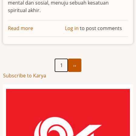
mental dan sosial, menuju sebuah kesatuan
spiritual akhir.
Read more
about
Log in
to post comments
Pierre
Teilhard
De
Chardin
Next
Pagination
1
››
page
Subscribe to Karya