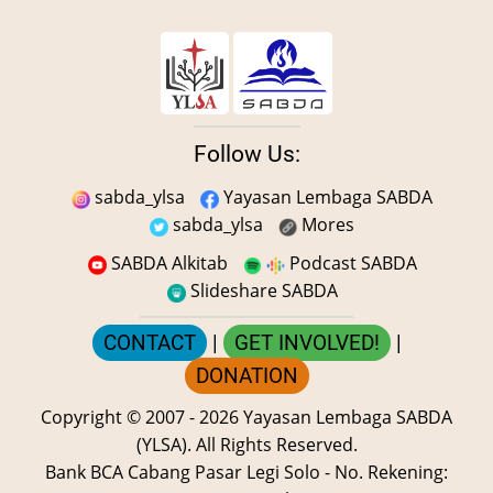
Follow Us:
sabda_ylsa
Yayasan Lembaga SABDA
sabda_ylsa
Mores
SABDA Alkitab
Podcast SABDA
Slideshare SABDA
CONTACT
|
GET INVOLVED!
|
DONATION
Copyright
© 2007 -
2026
Yayasan Lembaga SABDA
(YLSA).
All Rights Reserved.
Bank BCA Cabang Pasar Legi Solo - No. Rekening: