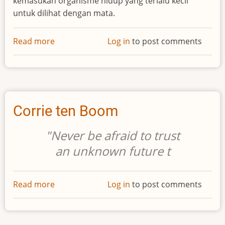
kemasukan organisme hidup yang terlalu kecil
untuk dilihat dengan mata.
Read more
about
Log in
to post comments
Louis
Pasteur
Corrie ten Boom
"Never be afraid to trust
an unknown future t
Read more
about
Log in
to post comments
Corrie
ten
Boom