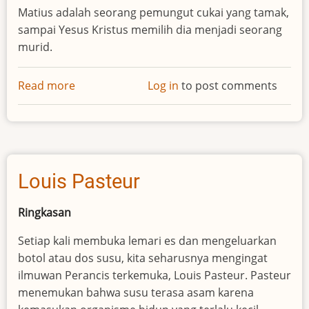
Matius adalah seorang pemungut cukai yang tamak,
sampai Yesus Kristus memilih dia menjadi seorang
murid.
Read more
about
Log in
to post comments
Matius:
Penulis
Kitab
Injil
dan
Louis Pasteur
Pengikut
Yesus
Ringkasan
Setiap kali membuka lemari es dan mengeluarkan
botol atau dos susu, kita seharusnya mengingat
ilmuwan Perancis terkemuka, Louis Pasteur. Pasteur
menemukan bahwa susu terasa asam karena