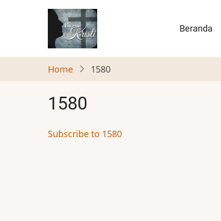
Skip
to
Main
Beranda
main
naviga
content
Home
1580
1580
Subscribe to 1580