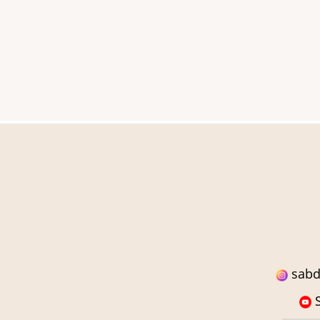
sabd
S