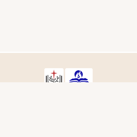
Follow Us:
a_ylsa
Yayasan Lembaga SABDA
sabda_ylsa
ABDA Alkitab
Podcast SABDA
Slideshare 