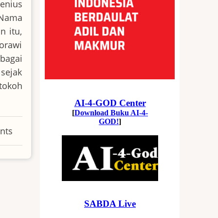
enius
 Nama
 itu,
orawi
ebagai
sejak
tokoh
nts