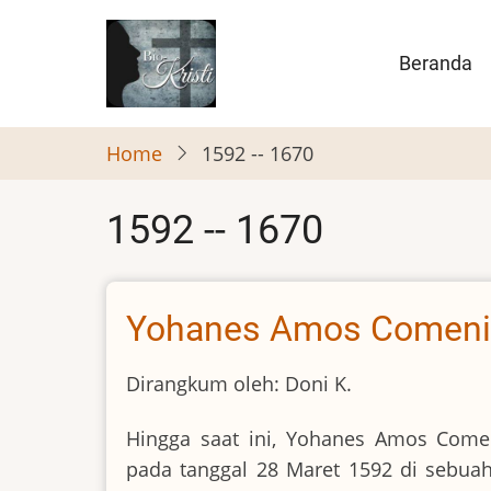
Skip
to
Main
Beranda
main
naviga
content
Home
1592 -- 1670
1592 -- 1670
Yohanes Amos Comeni
Dirangkum oleh: Doni K.
Hingga saat ini, Yohanes Amos Comen
pada tanggal 28 Maret 1592 di sebuah