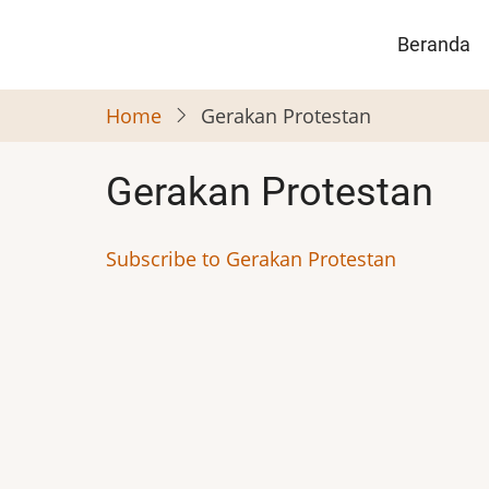
Skip
Main
to
Beranda
naviga
main
content
Home
Gerakan Protestan
Gerakan Protestan
Subscribe to Gerakan Protestan