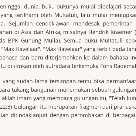
eninggal dunia, buku-bukunya mulai dipelajari seca
ang terilhami oleh Multatuli, lalu mulai meniupka
pa. Sejumlah cendekiawan mendesak pemerintah
an di Asia dan Afrika, misalnya Hendrik Kraemer (p
intis BPK Gunung Mulia). Semua buku Multatuli seb
 "Max Havelaar". "Max Havelaar" yang terbit pada ta
bahasa dan baru diterjemahkan ke dalam bahasa In
itu difilmkan oleh sutradara terkemuka Fons Radema
ang sudah lama tersimpan tentu bisa bermanfaat.
i, para tukang bangunan menemukan sebuah gulungan 
eriaklah imam yang membaca gulungan itu, "Telah k
. 22:8) Gulungan itu merupakan fragmen dari pranask
ian ditindaklanjuti dengan perombakan di berbagai