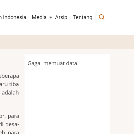
h Indonesia
Media
Arsip
Tentang
Gagal memuat data.
eberapa
aru tiba
 adalah
or, para
di desa-
eh para