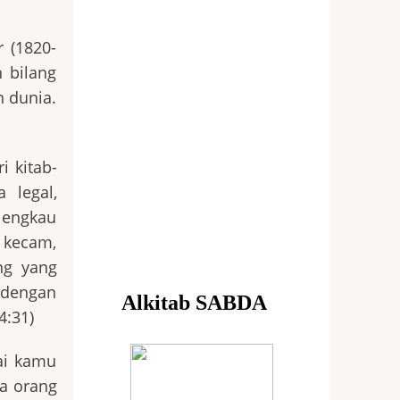
 (1820-
 bilang
 dunia.
i kitab-
 legal,
 engkau
 kecam,
ng yang
) dengan
4:31)
hai kamu
a orang