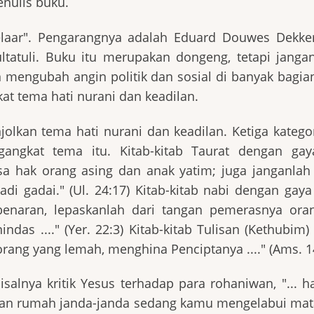
nulis buku.
elaar". Pengarangnya adalah Eduard Douwes Dekker
tuli. Buku itu merupakan dongeng, tetapi jangan
mengubah angin politik dan sosial di banyak bagian
at tema hati nurani dan keadilan.
olkan tema hati nurani dan keadilan. Ketiga kategor
ngkat tema itu. Kitab-kitab Taurat dengan gaya
a hak orang asing dan anak yatim; juga janganlah
i gadai." (Ul. 24:17) Kitab-kitab nabi dengan gaya
benaran, lepaskanlah dari tangan pemerasnya ora
das ...." (Yer. 22:3) Kitab-kitab Tulisan (Kethubim
rang yang lemah, menghina Penciptanya ...." (Ams. 1
isalnya kritik Yesus terhadap para rohaniwan, "... 
an rumah janda-janda sedang kamu mengelabui mat