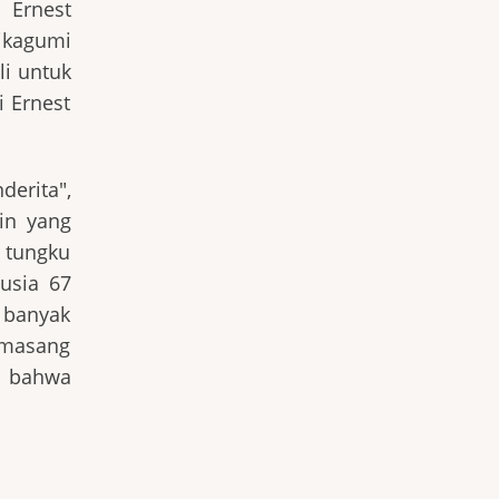
 Ernest
dikagumi
li untuk
 Ernest
erita",
in yang
 tungku
usia 67
 banyak
emasang
i bahwa