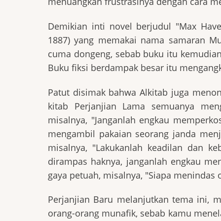
menuangkan frustrasinya dengan cara me
Demikian inti novel berjudul "Max Hav
1887) yang memakai nama samaran Multa
cuma dongeng, sebab buku itu kemudian 
Buku fiksi berdampak besar itu mengangk
Patut disimak bahwa Alkitab juga menonj
kitab Perjanjian Lama semuanya menga
misalnya, "Janganlah engkau memperkos
mengambil pakaian seorang janda menjad
misalnya, "Lakukanlah keadilan dan ke
dirampas haknya, janganlah engkau menin
gaya petuah, misalnya, "Siapa menindas o
Perjanjian Baru melanjutkan tema ini, m
orang-orang munafik, sebab kamu menel