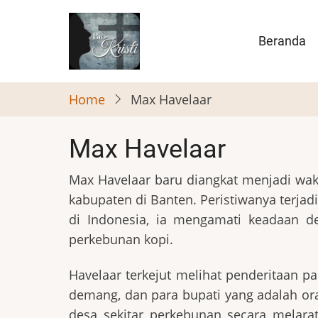
Skip
to
Main
Beranda
main
naviga
content
Home
Max Havelaar
Max Havelaar
Max Havelaar baru diangkat menjadi wa
kabupaten di Banten. Peristiwanya terjad
di Indonesia, ia mengamati keadaan d
perkebunan kopi.
Havelaar terkejut melihat penderitaan p
demang, dan para bupati yang adalah oran
desa sekitar perkebunan secara melarat