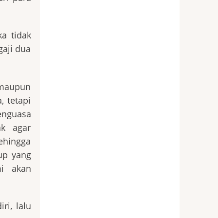
a tidak
gaji dua
 maupun
, tetapi
enguasa
ak agar
ehingga
up yang
mi akan
ri, lalu