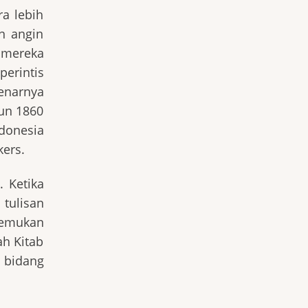
ra lebih
n angin
 mereka
erintis
enarnya
hun 1860
donesia
kers.
 Ketika
tulisan
utemukan
ah Kitab
 bidang