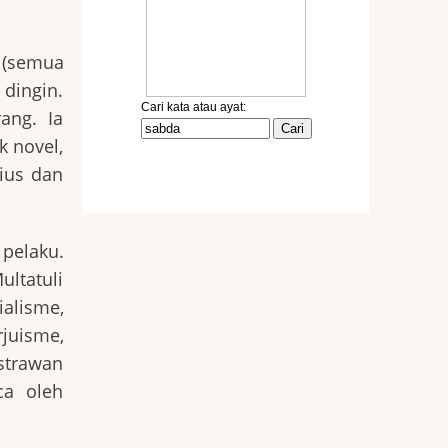
 (semua
dingin.
ang. Ia
 novel,
rius dan
 pelaku.
ultatuli
alisme,
juisme,
astrawan
ca oleh