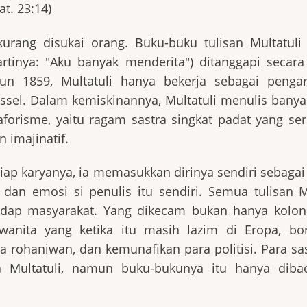
t. 23:14)
 kurang disukai orang. Buku-buku tulisan Multatuli
inya: "Aku banyak menderita") ditanggapi secara 
un 1859, Multatuli hanya bekerja sebagai pengar
sel. Dalam kemiskinannya, Multatuli menulis banyak
 aforisme, yaitu ragam sastra singkat padat yang se
 imajinatif.
iap karyanya, ia memasukkan dirinya sendiri sebagai
 dan emosi si penulis itu sendiri. Semua tulisan M
dap masyarakat. Yang dikecam bukan hanya koloni
wanita yang ketika itu masih lazim di Eropa, bor
a rohaniwan, dan kemunafikan para politisi. Para s
 Multatuli, namun buku-bukunya itu hanya diba