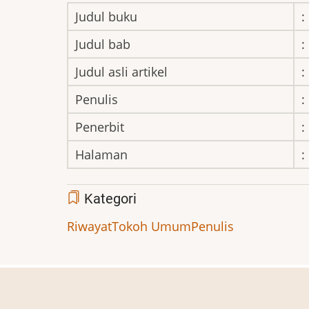
Judul buku
:
Judul bab
:
Judul asli artikel
:
Penulis
:
Penerbit
:
Halaman
:
Kategori
Riwayat
Tokoh Umum
Penulis