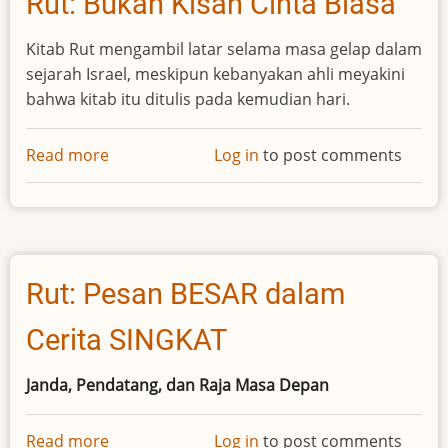
Rut: Bukan Kisah Cinta Biasa
Kitab Rut mengambil latar selama masa gelap dalam
sejarah Israel, meskipun kebanyakan ahli meyakini
bahwa kitab itu ditulis pada kemudian hari.
Read more
about
Log in
to post comments
Rut:
Bukan
Kisah
Cinta
Biasa
Rut: Pesan BESAR dalam
Cerita SINGKAT
Janda, Pendatang, dan Raja Masa Depan
Read more
about
Log in
to post comments