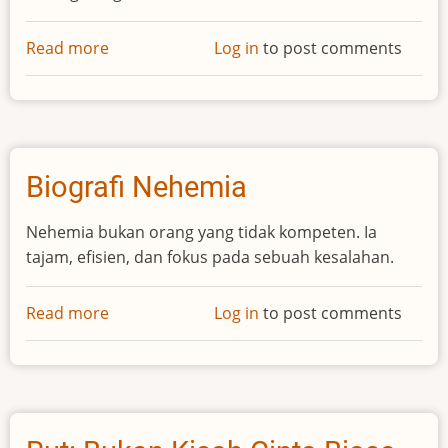
Read more
about
Log in
to post comments
Biografi
Frans
Kaisiepo
-
Pahlawan
Biografi Nehemia
Nasional
dari
Nehemia bukan orang yang tidak kompeten. Ia
Papua
tajam, efisien, dan fokus pada sebuah kesalahan.
Read more
about
Log in
to post comments
Biografi
Nehemia