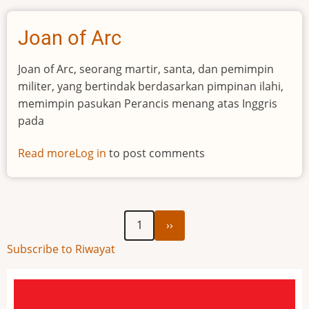
Joan of Arc
Joan of Arc, seorang martir, santa, dan pemimpin
militer, yang bertindak berdasarkan pimpinan ilahi,
memimpin pasukan Perancis menang atas Inggris
pada
Read more
about
Log in
to post comments
Joan
of
Arc
Next
Pagination
1
››
page
Subscribe to Riwayat