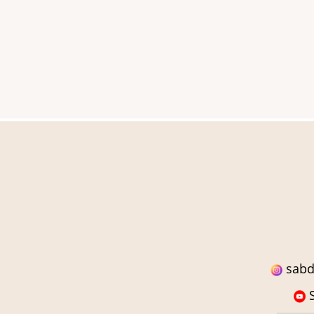
sabd
S