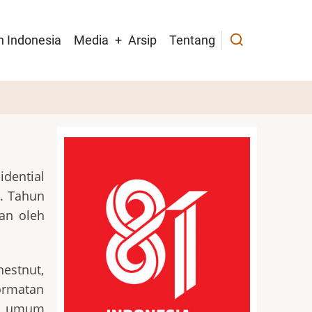
h Indonesia
Media
Arsip
Tentang
dential
S. Tahun
an oleh
estnut,
ormatan
is umum