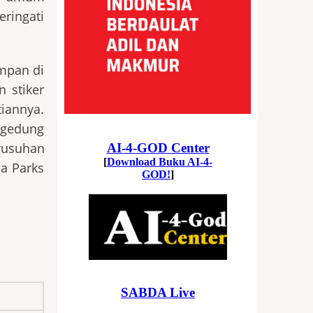
ringati
impan di
 stiker
iannya.
 gedung
rusuhan
sa Parks