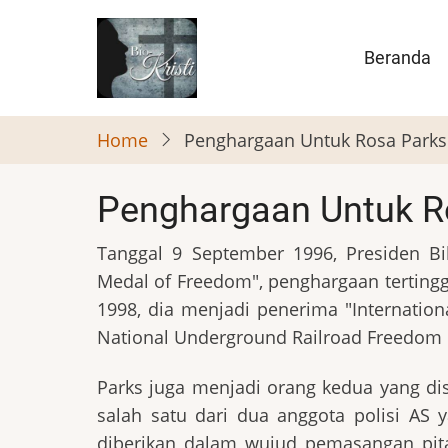
Skip
to
Main
Beranda
main
naviga
content
Home
Penghargaan Untuk Rosa Parks
Penghargaan Untuk R
Tanggal 9 September 1996, Presiden Bi
Medal of Freedom", penghargaan tertingg
1998, dia menjadi penerima "Internatio
National Underground Railroad Freedom C
Parks juga menjadi orang kedua yang d
salah satu dari dua anggota polisi AS
diberikan dalam wujud pemasangan pit