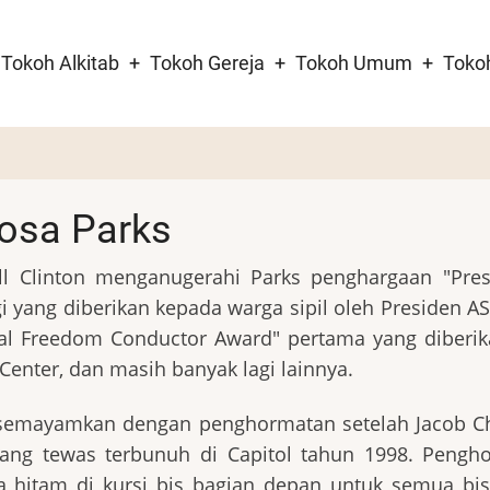
Tokoh Alkitab
Tokoh Gereja
Tokoh Umum
Toko
tion
osa Parks
ll Clinton menganugerahi Parks penghargaan "Presi
i yang diberikan kepada warga sipil oleh Presiden A
nal Freedom Conductor Award" pertama yang diberik
enter, dan masih banyak lagi lainnya.
isemayamkan dengan penghormatan setelah Jacob Ch
 yang tewas terbunuh di Capitol tahun 1998. Pengh
a hitam di kursi bis bagian depan untuk semua b