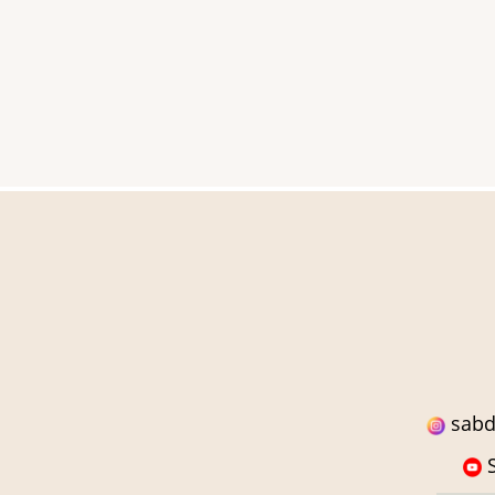
sabd
S