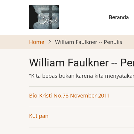
Skip
to
Main
Beranda
main
naviga
content
Home
William Faulkner -- Penulis
William Faulkner -- Pe
"Kita bebas bukan karena kita menyataka
Bio-Kristi No.78 November 2011
Kutipan