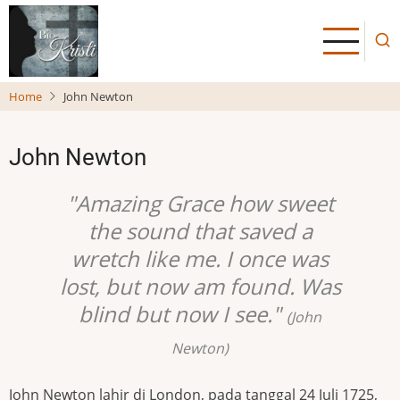
Skip
to
main
content
Home
John Newton
John Newton
"Amazing Grace how sweet
the sound that saved a
wretch like me. I once was
lost, but now am found. Was
blind but now I see."
(John
Newton)
John Newton lahir di London, pada tanggal 24 Juli 1725,