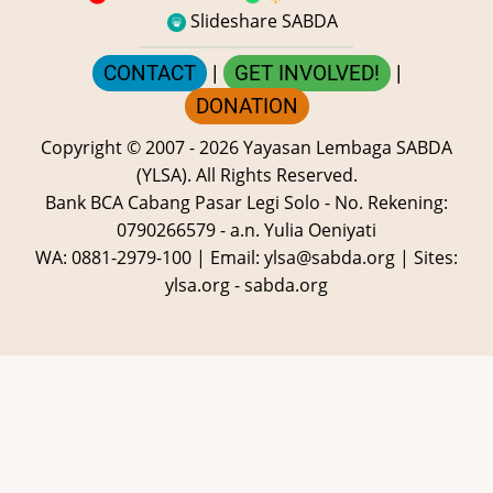
Slideshare SABDA
CONTACT
|
GET INVOLVED!
|
DONATION
Copyright
© 2007 -
2026
Yayasan Lembaga SABDA
(YLSA).
All Rights Reserved.
Bank BCA Cabang Pasar Legi Solo - No. Rekening:
0790266579 - a.n. Yulia Oeniyati
WA:
0881-2979-100
| Email:
ylsa@sabda.org
| Sites:
ylsa.org
-
sabda.org