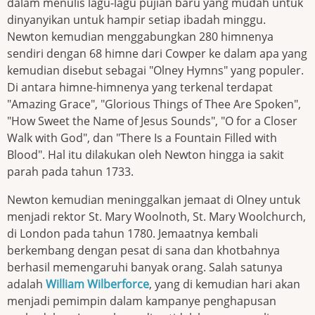
dalam menulis lagu-lagu pujian baru yang mudah untuk
dinyanyikan untuk hampir setiap ibadah minggu.
Newton kemudian menggabungkan 280 himnenya
sendiri dengan 68 himne dari Cowper ke dalam apa yang
kemudian disebut sebagai "Olney Hymns" yang populer.
Di antara himne-himnenya yang terkenal terdapat
"Amazing Grace", "Glorious Things of Thee Are Spoken",
"How Sweet the Name of Jesus Sounds", "O for a Closer
Walk with God", dan "There Is a Fountain Filled with
Blood". Hal itu dilakukan oleh Newton hingga ia sakit
parah pada tahun 1733.
Newton kemudian meninggalkan jemaat di Olney untuk
menjadi rektor St. Mary Woolnoth, St. Mary Woolchurch,
di London pada tahun 1780. Jemaatnya kembali
berkembang dengan pesat di sana dan khotbahnya
berhasil memengaruhi banyak orang. Salah satunya
adalah
William Wilberforce
, yang di kemudian hari akan
menjadi pemimpin dalam kampanye penghapusan