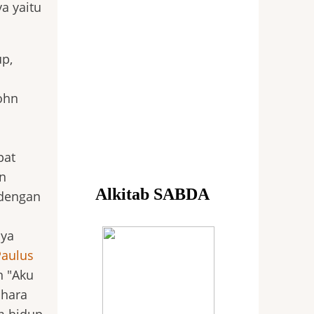
a yaitu
up,
ohn
pat
an
 dengan
nya
Paulus
 "Aku
ihara