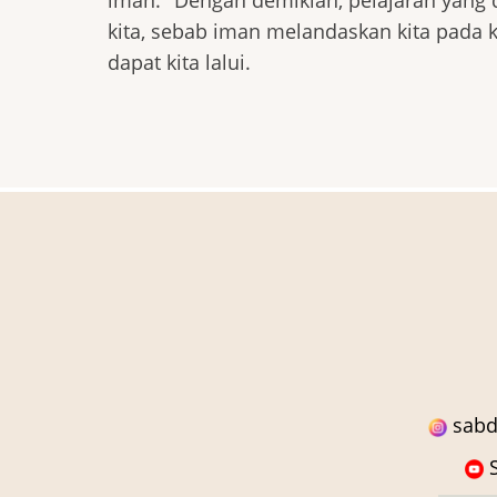
iman." Dengan demikian, pelajaran yang d
kita, sebab iman melandaskan kita pada k
dapat kita lalui.
sabd
S