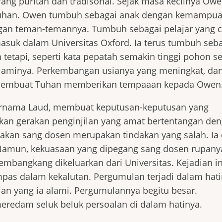
g puritan dan tradisonal. Sejak masa kecilnya Ow
i Tuhan. Owen tumbuh sebagai anak dengan kemampu
ngan teman-temannya. Tumbuh sebagai pelajar yang 
masuk dalam Universitas Oxford. Ia terus tumbuh seb
etapi, seperti kata pepatah semakin tinggi pohon s
laminya. Perkembangan usianya yang meningkat, da
 membuat Tuhan memberikan tempaaan kepada Owen
bernama Laud, membuat keputusan-keputusan yang
an gerakan penginjilan yang amat bertentangan de
an sang dosen merupakan tindakan yang salah. Ia
Namun, kekuasaan yang dipegang sang dosen rupanya
bangkang dikeluarkan dari Universitas. Kejadian i
as dalam kekalutan. Pergumulan terjadi dalam hatin
ian yang ia alami. Pergumulannya begitu besar.
eredam seluk beluk persoalan di dalam hatinya.