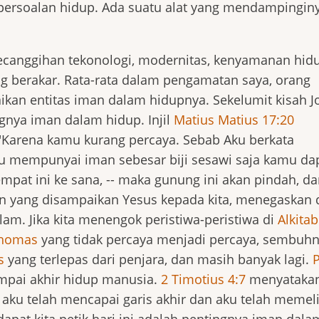
persoalan hidup. Ada suatu alat yang mendampinginy
kecanggihan tekonologi, modernitas, kenyamanan hid
 berakar. Rata-rata dalam pengamatan saya, orang
kan entitas iman dalam hidupnya. Sekelumit kisah J
gnya iman dalam hidup. Injil
Matius Matius 17:20
"Karena kamu kurang percaya. Sebab Aku berkata
 mempunyai iman sebesar biji sesawi saja kamu da
empat ini ke sana, -- maka gunung ini akan pindah, d
an yang disampaikan Yesus kepada kita, menegaskan
am. Jika kita menengok peristiwa-peristiwa di
Alkitab
homas
yang tidak percaya menjadi percaya, sembuh
s
yang terlepas dari penjara, dan masih banyak lagi.
mpai akhir hidup manusia.
2 Timotius 4:7
menyatakan
 aku telah mencapai garis akhir dan aku telah memel