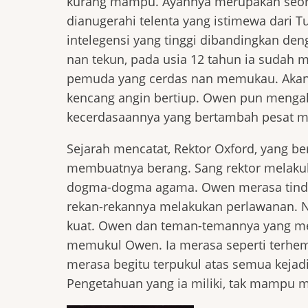
kurang mampu. Ayahnya merupakan seoran
dianugerahi telenta yang istimewa dar
intelegensi yang tinggi dibandingkan de
nan tekun, pada usia 12 tahun ia sudah 
pemuda yang cerdas nan memukau. Akan t
kencang angin bertiup. Owen pun menga
kecerdasaannya yang bertambah pesat
Sejarah mencatat, Rektor Oxford, yang 
membuatnya berang. Sang rektor melakuk
dogma-dogma agama. Owen merasa tindak
rekan-rekannya melakukan perlawanan. 
kuat. Owen dan teman-temannya yang mem
memukul Owen. Ia merasa seperti terhemp
merasa begitu terpukul atas semua kejad
Pengetahuan yang ia miliki, tak mampu m