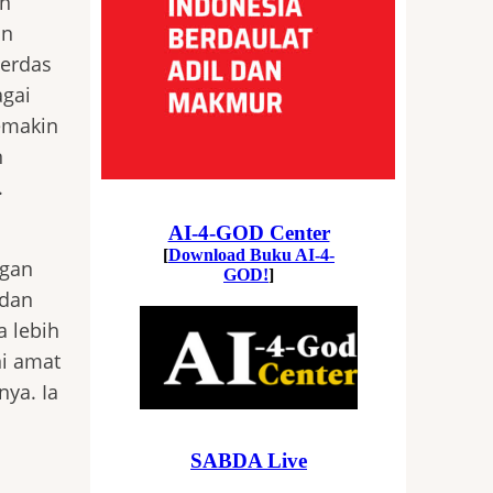
en
an
cerdas
agai
emakin
n
.
ngan
 dan
 lebih
ni amat
ya. Ia