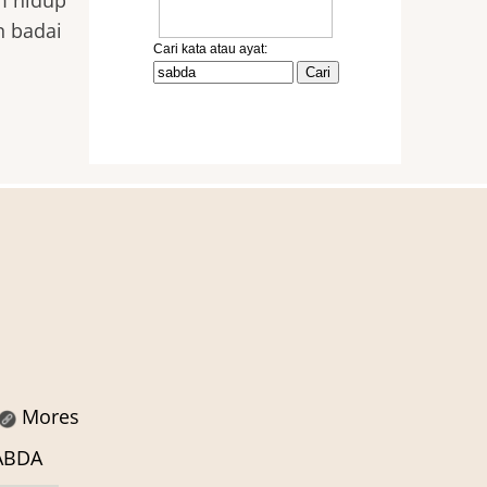
am hidup
n badai
Mores
SABDA