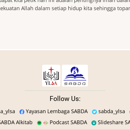
apat kita petik hari ini adalah pentingnya iman dal
ekuatan Allah dalam setiap hidup kita sehingga topa
Follow Us:
a_ylsa
Yayasan Lembaga SABDA
sabda_ylsa
ABDA Alkitab
Podcast SABDA
Slideshare 