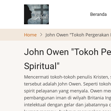
Skip
to
Main
Beranda
main
naviga
content
Home
John Owen "Tokoh Pergerakan P
John Owen "Tokoh Pe
Spiritual"
Mencermati tokoh-tokoh penulis Kristen
tersebut adalah John Owen. Seperti tokoh-
spirit pelayanan yang menyala. Owen me
pembangunan iman di wilyah Britania Ingg
intelektual dengan gelar dan jabatannya 