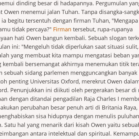
emui dinding besar di hadapannya. Pergumulan yan
 Owen menemui jalan Tuhan. Tanpa disangka-sangk
, ia begitu tersentuh dengan firman Tuhan, "Mengap
amu tidak percaya?"
Firman
tersebut, rupa-rupanya
aan hati Owen bangun kembali. Sebuah slogan terk
lan ini: "Mengeluh tidak diperlukan saat situasi sulit,
italah yang membuat kita mampu mengatasi beban ya
g kembali bersemangat akhirnya menemukan titik ter
m sebuah sidang parlemen mengguncangkan banyak 
koh penting Universitas Oxford, merekrut Owen dala
rd. Penunjukkan ini diikuti oleh pergerakan besar di
saan dengan ditandai pengadilan Raja Charles I memb
kukan perubahan besar penuh arti di Britania Raya,
 menghabiskan sisa hidupnya dengan menulis puluhan
n. Satu hal yang menarik dari kisah Owen yaitu sebu
imbangan antara intelektual dan spiritual. Kemamp