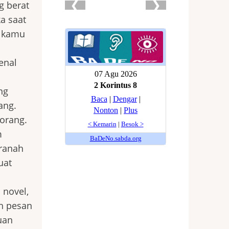
g berat
a saat
a kamu
enal
ng
ang.
orang.
m
 ranah
uat
 novel,
ah pesan
uan