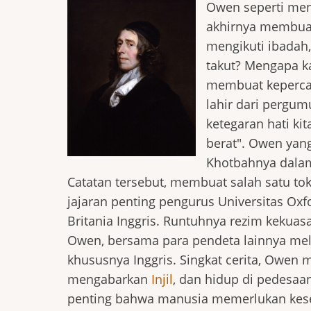
Owen seperti men
akhirnya membuat
mengikuti ibadah
takut? Mengapa k
membuat kepercay
lahir dari pergumu
ketegaran hati k
berat". Owen yan
Khotbahnya dala
Catatan tersebut, membuat salah satu to
jajaran penting pengurus Universitas Oxfo
Britania Inggris. Runtuhnya rezim kekua
Owen, bersama para pendeta lainnya mela
khususnya Inggris. Singkat cerita, Owen
mengabarkan
Injil
, dan hidup di pedesaa
penting bahwa manusia memerlukan kese