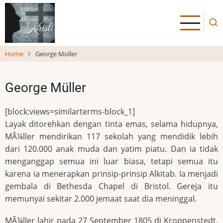
Skip
to
main
content
Home
George Müller
George Müller
[block:views=similarterms-block_1]
Layak ditorehkan dengan tinta emas, selama hidupnya,
MÃ¼ller mendirikan 117 sekolah yang mendidik lebih
dari 120.000 anak muda dan yatim piatu. Dan ia tidak
menganggap semua ini luar biasa, tetapi semua itu
karena ia menerapkan prinsip-prinsip Alkitab. Ia menjadi
gembala di Bethesda Chapel di Bristol. Gereja itu
memunyai sekitar 2.000 jemaat saat dia meninggal.
MÃ¼ller lahir pada 27 September 1805 di Kroppenstedt,