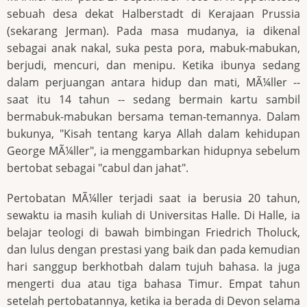
sebuah desa dekat Halberstadt di Kerajaan Prussia
(sekarang Jerman). Pada masa mudanya, ia dikenal
sebagai anak nakal, suka pesta pora, mabuk-mabukan,
berjudi, mencuri, dan menipu. Ketika ibunya sedang
dalam perjuangan antara hidup dan mati, MÃ¼ller --
saat itu 14 tahun -- sedang bermain kartu sambil
bermabuk-mabukan bersama teman-temannya. Dalam
bukunya, "Kisah tentang karya Allah dalam kehidupan
George MÃ¼ller", ia menggambarkan hidupnya sebelum
bertobat sebagai "cabul dan jahat".
Pertobatan MÃ¼ller terjadi saat ia berusia 20 tahun,
sewaktu ia masih kuliah di Universitas Halle. Di Halle, ia
belajar teologi di bawah bimbingan Friedrich Tholuck,
dan lulus dengan prestasi yang baik dan pada kemudian
hari sanggup berkhotbah dalam tujuh bahasa. Ia juga
mengerti dua atau tiga bahasa Timur. Empat tahun
setelah pertobatannya, ketika ia berada di Devon selama