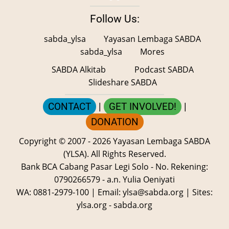
Follow Us:
sabda_ylsa
Yayasan Lembaga SABDA
sabda_ylsa
Mores
SABDA Alkitab
Podcast SABDA
Slideshare SABDA
CONTACT
|
GET INVOLVED!
|
DONATION
Copyright
© 2007 -
2026
Yayasan Lembaga SABDA
(YLSA).
All Rights Reserved.
Bank BCA Cabang Pasar Legi Solo - No. Rekening:
0790266579 - a.n. Yulia Oeniyati
WA:
0881-2979-100
| Email:
ylsa@sabda.org
| Sites:
ylsa.org
-
sabda.org