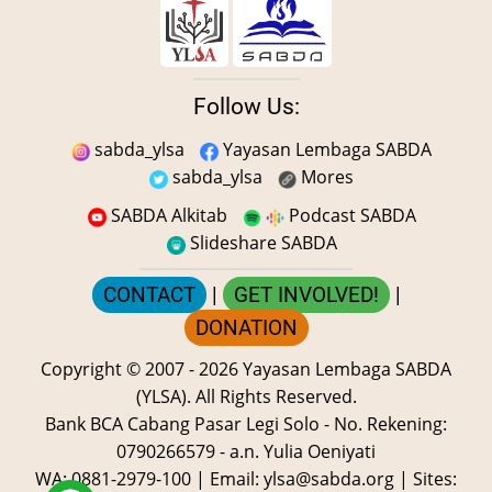
Follow Us:
sabda_ylsa
Yayasan Lembaga SABDA
sabda_ylsa
Mores
SABDA Alkitab
Podcast SABDA
Slideshare SABDA
CONTACT
|
GET INVOLVED!
|
DONATION
Copyright
© 2007 -
2026
Yayasan Lembaga SABDA
(YLSA).
All Rights Reserved.
Bank BCA Cabang Pasar Legi Solo - No. Rekening:
0790266579 - a.n. Yulia Oeniyati
WA:
0881-2979-100
| Email:
ylsa@sabda.org
| Sites: