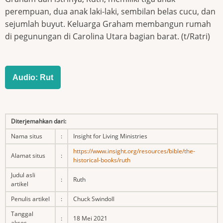
perempuan, dua anak laki-laki, sembilan belas cucu, dan
sejumlah buyut. Keluarga Graham membangun rumah
di pegunungan di Carolina Utara bagian barat. (t/Ratri)
Audio: Rut
Diterjemahkan dari:
Nama situs
:
Insight for Living Ministries
https://www.insight.org/resources/bible/the-
Alamat situs
:
historical-books/ruth
Judul asli
:
Ruth
artikel
Penulis artikel
:
Chuck Swindoll
Tanggal
:
18 Mei 2021
akses