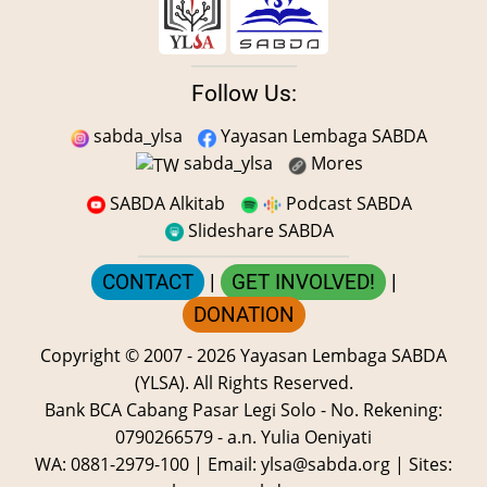
Follow Us:
sabda_ylsa
Yayasan Lembaga SABDA
sabda_ylsa
Mores
SABDA Alkitab
Podcast SABDA
Slideshare SABDA
CONTACT
|
GET INVOLVED!
|
DONATION
Copyright
© 2007 -
2026
Yayasan Lembaga SABDA
(YLSA).
All Rights Reserved.
Bank BCA Cabang Pasar Legi Solo - No. Rekening:
0790266579 - a.n. Yulia Oeniyati
WA:
0881-2979-100
| Email:
ylsa@sabda.org
| Sites: