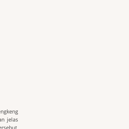
engkeng
n jelas
ersebut,