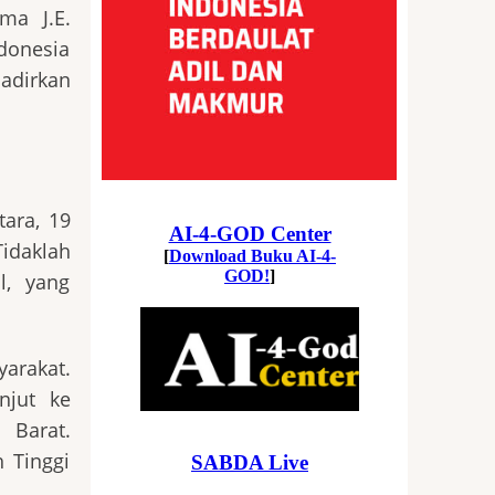
ma J.E.
ndonesia
adirkan
tara, 19
idaklah
l, yang
yarakat.
njut ke
 Barat.
 Tinggi