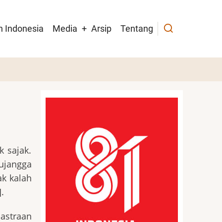
h Indonesia
Media
Arsip
Tentang
 sajak.
ujangga
ak kalah
.
astraan