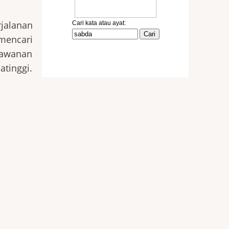
jalanan
mencari
 kawanan
tinggi.