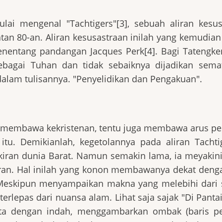
ulai mengenal "Tachtigers"[3], sebuah aliran kesus
tan 80-an. Aliran kesusastraan inilah yang kemudia
nentang pandangan Jacques Perk[4]. Bagi Tatengken
 sebagai Tuhan dan tidak sebaiknya dijadikan sema
dalam tulisannya. "Penyelidikan dan Pengakuan".
n membawa kekristenan, tentu juga membawa arus pe
u. Demikianlah, kegetolannya pada aliran Tachtig
iran dunia Barat. Namun semakin lama, ia meyakin
ran. Hal inilah yang konon membawanya dekat deng
 Meskipun menyampaikan makna yang melebihi dari 
erlepas dari nuansa alam. Lihat saja sajak "Di Panta
ata dengan indah, menggambarkan ombak (baris pe