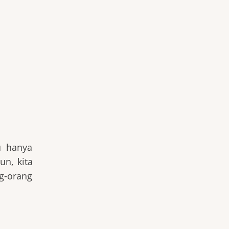
u hanya
un, kita
g-orang