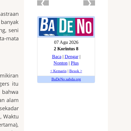
astraan
n banyak
g, seni
ta-mata
mikiran
ers itu
i bahwa
an alam
sekadar
i, Waktu
rtama),