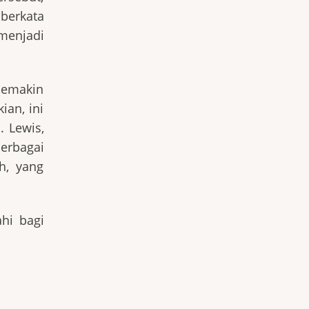
berkata
menjadi
 semakin
ian, ini
. Lewis,
berbagai
h, yang
hi bagi