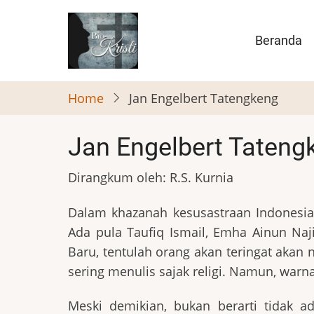
Skip
to
Main
Beranda
main
naviga
content
Home
Jan Engelbert Tatengkeng
Jan Engelbert Tateng
Dirangkum oleh: R.S. Kurnia
Dalam khazanah kesusastraan Indonesia
Ada pula Taufiq Ismail, Emha Ainun Naj
Baru, tentulah orang akan teringat akan
sering menulis sajak religi. Namun, warna
Meski demikian, bukan berarti tidak a