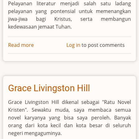
Pelayanan literatur menjadi salah satu ladang
pelayanan yang pontensial untuk memenangkan
jiwa-jiwa bagi Kristus, serta membangun
kedewasaan jemaat Tuhan.
Read more
about
Log in
to post comments
Publikasi
e-
Penulis:
Menulis
untuk
Grace Livingston Hill
Kristus
Grace Livingston Hill dikenal sebagai "Ratu Novel
Kristen". Sewaktu muda, saya membaca semua
novel karyanya yang bisa saya peroleh. Banyak
orang dari kota kecil dan kota besar di seluruh
negeri mengaguminya.