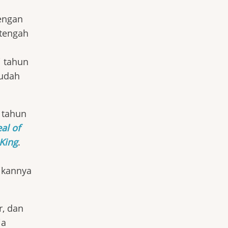
dengan
 tengah
i tahun
sudah
 tahun
al of
King
.
ikannya
r, dan
ia