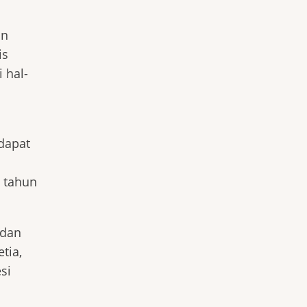
an
is
 hal-
dapat
n tahun
 dan
tia,
si