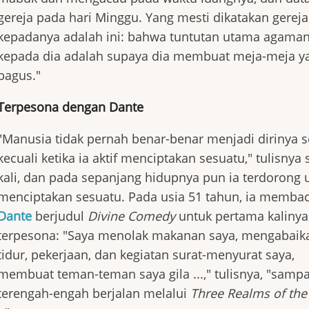
gereja pada hari Minggu. Yang mesti dikatakan gereja
kepadanya adalah ini: bahwa tuntutan utama agama
kepada dia adalah supaya dia membuat meja-meja y
bagus."
Terpesona dengan Dante
"Manusia tidak pernah benar-benar menjadi dirinya se
kecuali ketika ia aktif menciptakan sesuatu," tulisnya 
kali, dan pada sepanjang hidupnya pun ia terdorong 
menciptakan sesuatu. Pada usia 51 tahun, ia membac
Dante
berjudul
Divine Comedy
untuk pertama kalinya,
terpesona: "Saya menolak makanan saya, mengabaik
tidur, pekerjaan, dan kegiatan surat-menyurat saya,
membuat teman-teman saya gila ...," tulisnya, "sampa
terengah-engah berjalan melalui
Three Realms of th