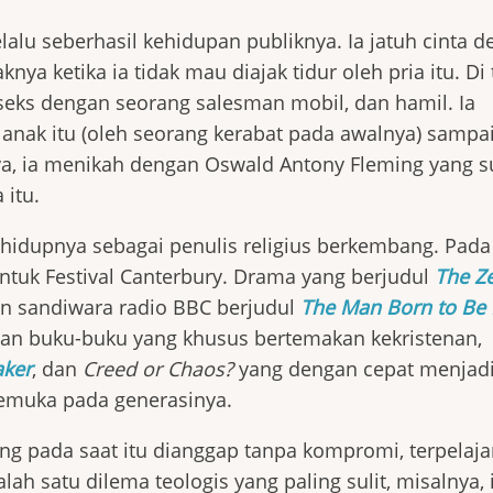
lalu seberhasil kehidupan publiknya. Ia jatuh cinta 
a ketika ia tidak mau diajak tidur oleh pria itu. Di
eks dengan seorang salesman mobil, dan hamil. Ia
nak itu (oleh seorang kerabat pada awalnya) sampa
nya, ia menikah dengan Oswald Antony Fleming yang 
 itu.
h hidupnya sebagai penulis religius berkembang. Pada
ntuk Festival Canterbury. Drama yang berjudul
The Ze
ian sandiwara radio BBC berjudul
The Man Born to Be 
 dan buku-buku yang khusus bertemakan kekristenan,
aker
, dan
Creed or Chaos?
yang dengan cepat menjad
kemuka pada generasinya.
ang pada saat itu dianggap tanpa kompromi, terpelaja
lah satu dilema teologis yang paling sulit, misalnya, 