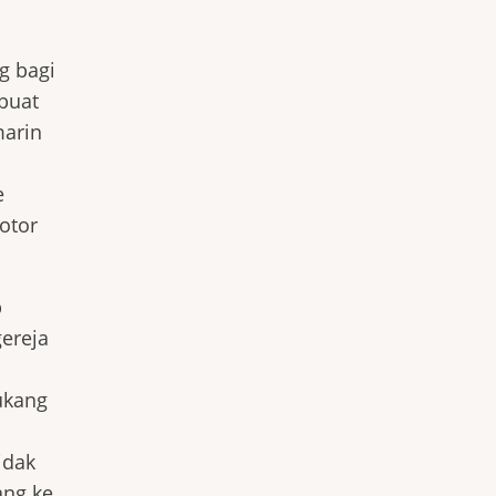
g bagi
buat
marin
e
otor
p
gereja
ukang
idak
ang ke