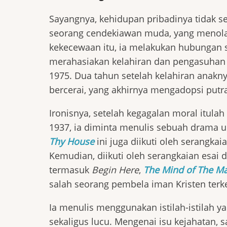
Sayangnya, kehidupan pribadinya tidak se
seorang cendekiawan muda, yang menolakny
kekecewaan itu, ia melakukan hubungan s
merahasiakan kelahiran dan pengasuhan a
1975. Dua tahun setelah kelahiran anak
bercerai, yang akhirnya mengadopsi putra
Ironisnya, setelah kegagalan moral itula
1937, ia diminta menulis sebuah drama u
Thy House
ini juga diikuti oleh serangka
Kemudian, diikuti oleh serangkaian esai
termasuk
Begin Here
,
The Mind of The M
salah seorang pembela iman Kristen ter
Ia menulis menggunakan istilah-istilah y
sekaligus lucu. Mengenai isu kejahatan, sa