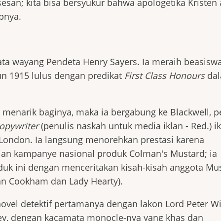
esan; kita bisa bersyukur bahwa apologetika Kristen
pnya.
ata wayang Pendeta Henry Sayers. Ia meraih beasiswa
un 1915 lulus dengan predikat
First Class Honours
da
 menarik baginya, maka ia bergabung ke Blackwell, p
opywriter
(penulis naskah untuk media iklan - Red.) ik
London. Ia langsung menorehkan prestasi karena
lan kampanye nasional produk Colman's Mustard; ia
oduk ini dengan menceritakan kisah-kisah anggota Mu
dan Cookham dan Lady Hearty).
ovel detektif pertamanya dengan lakon Lord Peter W
msey, dengan kacamata monocle-nya yang khas dan