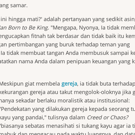
yang samar.
ni hingga mati?' adalah pertanyaan yang sedikit asin
an Born to Be King
. "Mengapa, Nyonya, Ia tidak mem
ucapkan fitnah tak berdasar dan tidak baik itu ke
ngan pertimbangan yang buruk terhadap teman yang
, Ia tidak membuat tangan Anda membusuk sampai k
tatkan nama Anda dalam penipuan keuangan yang k
Meskipun giat membela
gereja
, ia tidak buta terhada
kekurangan gereja atau takut mengolok-oloknya jika 
hanya sekadar berlaku moralistik atau institusional:
"Pendekatan yang dilakukan gereja kepada seorang t
kayu yang pandai," tulisnya dalam
Creed or Chaos?
"biasanya sebatas menasihati si tukang kayu agar ia t
mabuk dan mengacau pada waktu luangnya, dan dat