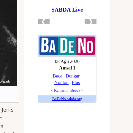
 Jenis
an
ia