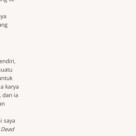
nya
ang
ndiri,
suatu
untuk
a karya
 dan ia
an
i saya
e Dead