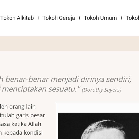
Tokoh Alkitab
Tokoh Gereja
Tokoh Umum
Toko
tion
h benar-benar menjadi dirinya sendiri,
tif menciptakan sesuatu."
(Dorothy Sayers)
leh orang lain
tulah garis besar
asa ketika Allah
an kepada kondisi