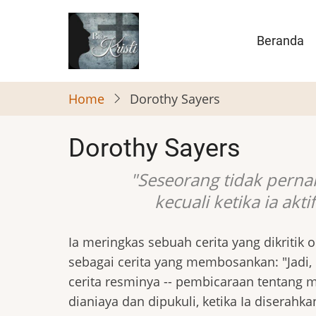
Skip
to
Main
Beranda
main
naviga
content
Home
Dorothy Sayers
Dorothy Sayers
"Seseorang tidak perna
kecuali ketika ia ak
Ia meringkas sebuah cerita yang dikritik o
sebagai cerita yang membosankan: "Jadi, i
cerita resminya -- pembicaraan tentang m
dianiaya dan dipukuli, ketika Ia diserahk