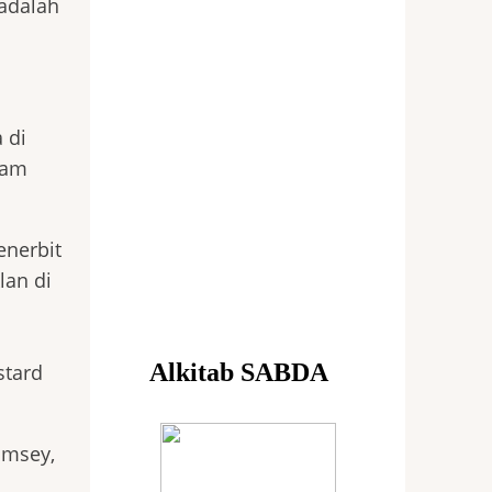
 adalah
 di
lam
enerbit
lan di
stard
imsey,