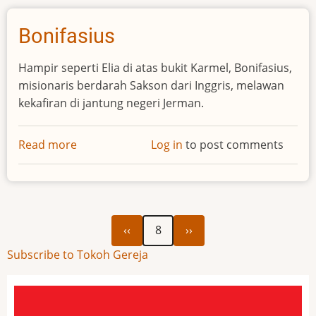
Bonifasius
Hampir seperti Elia di atas bukit Karmel, Bonifasius,
misionaris berdarah Sakson dari Inggris, melawan
kekafiran di jantung negeri Jerman.
Read more
about
Log in
to post comments
Bonifasius
Previous
Next
Pagination
‹‹
8
››
page
page
Subscribe to Tokoh Gereja