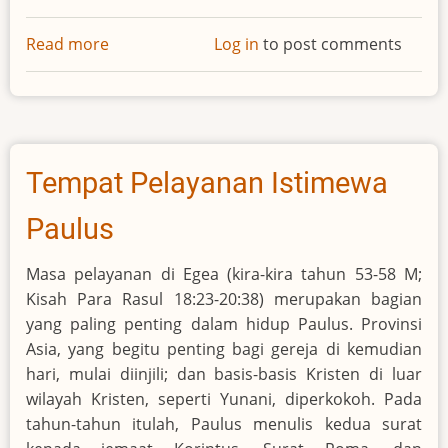
Read more
about
Log in
to post comments
Emanuel
Swedenborg
-
-
Teolog,
Tempat Pelayanan Istimewa
Filsuf
Paulus
Masa pelayanan di Egea (kira-kira tahun 53-58 M;
Kisah Para Rasul 18:23-20:38) merupakan bagian
yang paling penting dalam hidup Paulus. Provinsi
Asia, yang begitu penting bagi gereja di kemudian
hari, mulai diinjili; dan basis-basis Kristen di luar
wilayah Kristen, seperti Yunani, diperkokoh. Pada
tahun-tahun itulah, Paulus menulis kedua surat